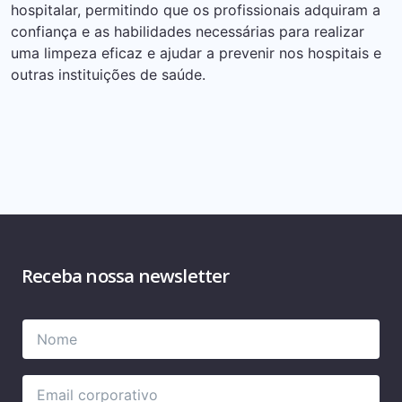
hospitalar, permitindo que os profissionais adquiram a
confiança e as habilidades necessárias para realizar
uma limpeza eficaz e ajudar a prevenir nos hospitais e
outras instituições de saúde.
Receba nossa newsletter
Please
Please
leave
leave
this
this
field
field
empty.
empty.