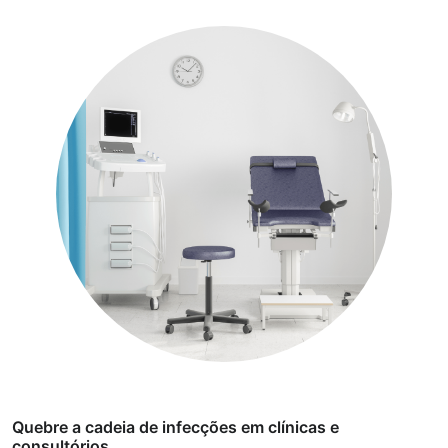
p
t
y.
Quebre a cadeia de infecções em clínicas e
consultórios