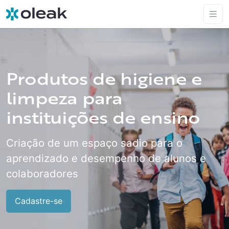
Produtos de higiene e
limpeza para
instituições de ensino
Criação de um espaço sadio para o
aprendizado e desempenho de alunos e
colaboradores
Cadastre-se