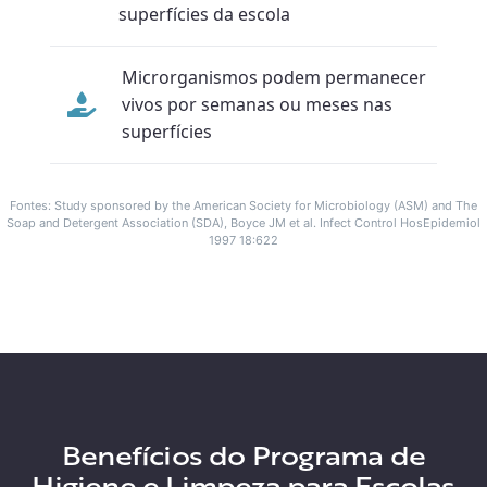
superfícies da escola
Microrganismos podem permanecer
vivos por semanas ou meses nas
superfícies
Fontes: Study sponsored by the American Society for Microbiology (ASM) and The
Soap and Detergent Association (SDA), Boyce JM et al. Infect Control HosEpidemiol
1997 18:622
Benefícios do Programa de
Higiene e Limpeza para Escolas