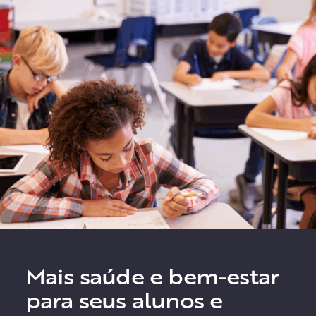
el
d
e
m
p
t
y.
Mais saúde e bem-estar
para seus alunos e