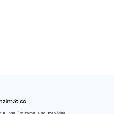
nzimático
a linha Optizyme, a solução ideal