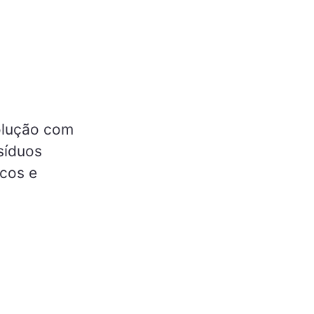
olução com
síduos
icos e