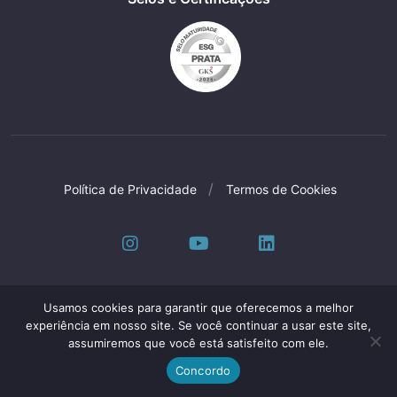
Política de Privacidade
Termos de Cookies
Usamos cookies para garantir que oferecemos a melhor
Oleak Industria E Comercio LTDA © Todos os
experiência em nosso site. Se você continuar a usar este site,
assumiremos que você está satisfeito com ele.
direitos reservados | CNPJ: 61.153.250/0001-56
Desenvolvido por
Elo Criativo
Concordo