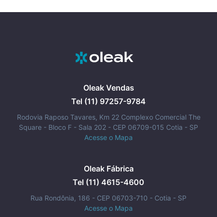
mãos.
Oleak Vendas
Tel (11) 97257-9784
Rodovia Raposo Tavares, Km 22 Complexo Comercial The
Square - Bloco F - Sala 202 - CEP 06709-015 Cotia - SP
Acesse o Mapa
Oleak Fábrica
Tel (11) 4615-4600
Rua Rondônia, 186 - CEP 06703-710 - Cotia - SP
Acesse o Mapa