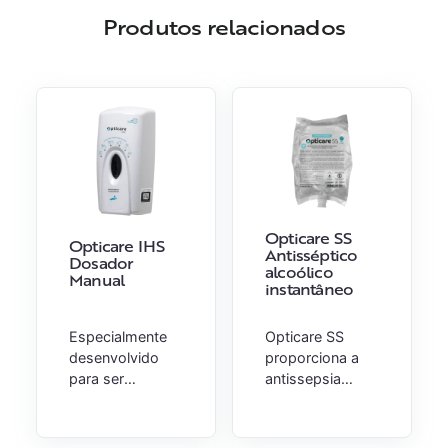
Produtos relacionados
Opticare SS
Opticare IHS
Antisséptico
Dosador
alcoólico
Manual
instantâneo
Especialmente
Opticare SS
desenvolvido
proporciona a
para ser
antissepsia
utilizado com as
adequada das
duas versões
mãos da equipe
Opticare IHS:
cirúrgica,