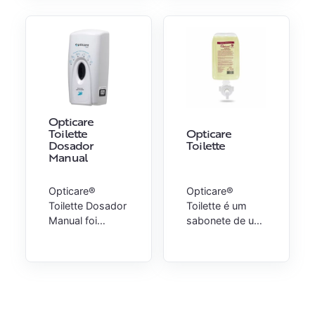
Gel e Espuma.
substituindo a
escovação
convencional.
Opticare
Toilette
Opticare
Dosador
Toilette
Manual
Opticare®
Opticare®
Toilette Dosador
Toilette é um
Manual foi
sabonete de uso
desenvolvido
geral em
para ser
espuma. Não
utilizado com a
contém
embalagem do
fragrância,
Opticare Toilette
corantes e nem
Sabonete para
conservantes.