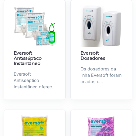
Eversoft
Eversoft
Antisséptico
Dosadores
Instantâneo
Os dosadores da
Eversoft
linha Eversoft foram
Antisséptico
criados e
Instantâneo oferece
desenvolvidos para
proteção imediata
serem utilizados
contra
com as bags de
microrganismos
Eversoft.
com sua fórmula
Disponíveis em
alcoólica a 70%.
duas versões:
Ideal para
Manual e
ambientes
Automático.