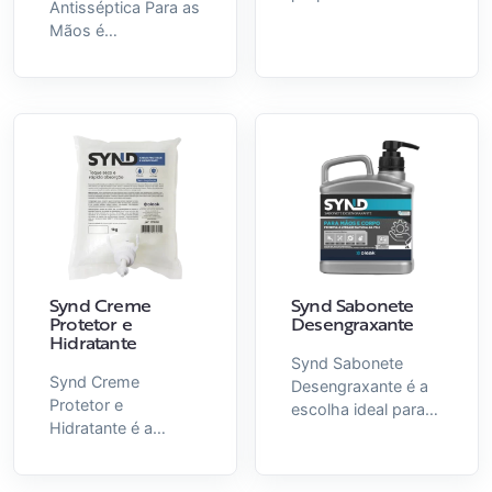
Disponível em duas
refrescantes, com
Antisséptica Para as
antissepsia eficiente
fragrâncias: Baby
rápida e natural
Mãos é
e suavidade à sua
Powder e Capim
volatilização.
recomendada para
pele.
Limão.
realizar limpeza e
antissepsia das
mãos, eliminando
germes e evitando
as contaminações
cruzadas, em áreas
institucionais.
Synd Creme
Synd Sabonete
Protetor e
Desengraxante
Hidratante
Synd Sabonete
Synd Creme
Desengraxante é a
Protetor e
escolha ideal para
Hidratante é a
quem precisa de
escolha ideal para
limpeza pesada
quem busca
sem abrir mão do