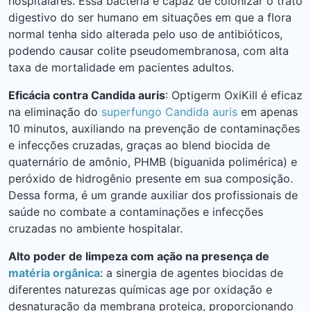
hospitalares. Essa bactéria é capaz de colonizar o trato
digestivo do ser humano em situações em que a flora
normal tenha sido alterada pelo uso de antibióticos,
podendo causar colite pseudomembranosa, com alta
taxa de mortalidade em pacientes adultos.
Eficácia contra Candida auris
: Optigerm OxiKill é eficaz
na eliminação do
superfungo Candida auris
em apenas
10 minutos, auxiliando na prevenção de contaminações
e infecções cruzadas, graças ao blend biocida de
quaternário de amônio, PHMB (biguanida polimérica) e
peróxido de hidrogênio presente em sua composição.
Dessa forma, é um grande auxiliar dos profissionais de
saúde no combate a contaminações e infecções
cruzadas no ambiente hospitalar.
Alto poder de limpeza com ação na presença de
matéria orgânica
: a sinergia de agentes biocidas de
diferentes naturezas químicas age por oxidação e
desnaturação da membrana proteica, proporcionando