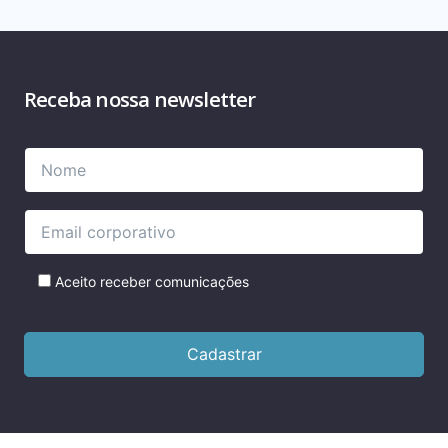
Receba nossa newsletter
Please
Please
leave
leave
this
this
field
field
empty.
empty.
Aceito receber comunicações