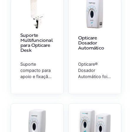
Suporte
Opticare
Multifuncional
Dosador
para Opticare
Automático
Desk
Suporte
Opticare®
compacto para
Dosador
apoio e fixação
Automático foi
do frasco de
desenvolvido
Opticare IHS Gel
para ser
Desk (500 ml).
utilizado com os
produtos da
linha Opticare.