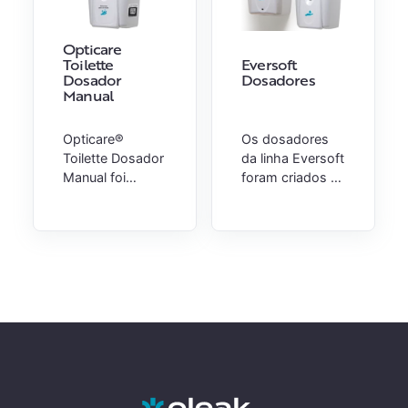
Opticare
Toilette
Eversoft
Dosador
Dosadores
Manual
Opticare®
Os dosadores
Toilette Dosador
da linha Eversoft
Manual foi
foram criados e
desenvolvido
desenvolvidos
para ser
para serem
utilizado com a
utilizados com
embalagem do
as bags de
Opticare Toilette
Eversoft.
Sabonete para
Disponíveis em
mãos.
duas versões:
Manual e
Automático.