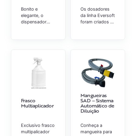
Bonito e
Os dosadores
elegante, o
da linha Eversoft
dispensador
foram criados e
eletrônico
desenvolvidos
touch-free dosa
para serem
a quantidade
utilizados com
precisa de
as bags de
produto para
Eversoft.
garantir eficácia
Disponíveis em
no processo.
duas versões:
Manual e
Automático.
Mangueiras
Frasco
SAD – Sistema
Multiaplicador
Automático de
Diluição
Exclusivo frasco
Conheça a
multipalicador
mangueira para