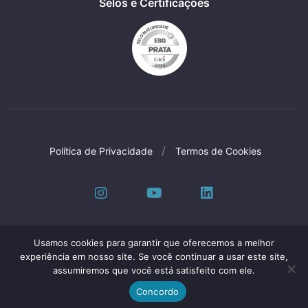
Selos e Certificações
Política de Privacidade
Termos de Cookies
Usamos cookies para garantir que oferecemos a melhor
experiência em nosso site. Se você continuar a usar este site,
Oleak Industria E Comercio LTDA © Todos os
assumiremos que você está satisfeito com ele.
direitos reservados | CNPJ: 61.153.250/0001-56
Desenvolvido por
Elo Criativo
Concordo