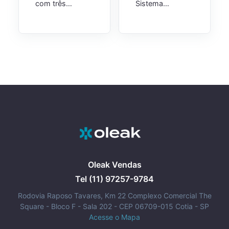
com três
Sistema
opções de uso:
Automático de
jato, spray e
Diluição (SAD).
espuma.
Tenha diluições
mais precisas de
forma
automática.
Com duas
opções de
engates
disponíveis:
Engate Rápido e
Engate
Universal.
Oleak Vendas
Tel (11) 97257-9784
Rodovia Raposo Tavares, Km 22 Complexo Comercial The
Square - Bloco F - Sala 202 - CEP 06709-015 Cotia - SP
Acesse o Mapa