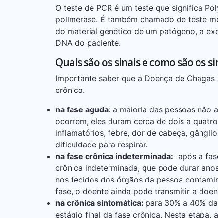
O teste de PCR é um teste que significa Po
polimerase. É também chamado de teste mol
do material genético de um patógeno, a e
DNA do paciente.
Quais são os sinais e como são os 
Importante saber que a Doença de Chagas s
crônica.
na fase aguda
: a maioria das pessoas não
ocorrem, eles duram cerca de dois a quatro
inflamatórios, febre, dor de cabeça, gânglio
dificuldade para respirar.
na fase crônica indeterminada:
após a fase
crônica indeterminada, que pode durar ano
nos tecidos dos órgãos da pessoa contamin
fase, o doente ainda pode transmitir a doen
na crônica sintomática:
para 30% a 40% das
estágio final da fase crônica. Nesta etapa,