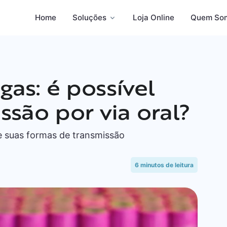
Home
Soluções
Loja Online
Quem So
as: é possível
ssão por via oral?
e suas formas de transmissão
6
minutos de leitura