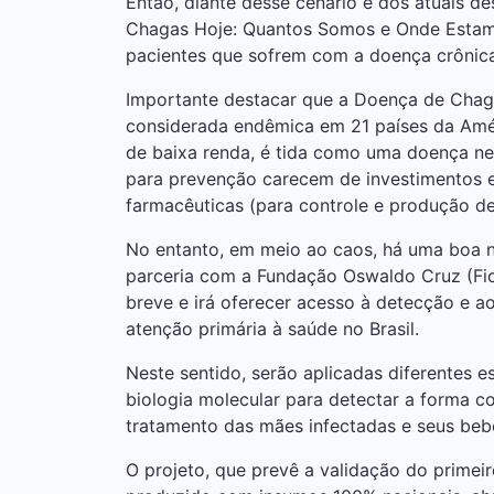
Então, diante desse cenário e dos atuais d
Chagas Hoje: Quantos Somos e Onde Estamo
pacientes que sofrem com a doença crônica
Importante destacar que a Doença de Chaga
considerada endêmica em 21 países da Amér
de baixa renda, é tida como uma doença neg
para prevenção carecem de investimentos e
farmacêuticas (para controle e produção 
No entanto, em meio ao caos, há uma boa not
parceria com a Fundação Oswaldo Cruz (Fio
breve e irá oferecer acesso à detecção e 
atenção primária à saúde no Brasil.
Neste sentido, serão aplicadas diferentes e
biologia molecular para detectar a forma c
tratamento das mães infectadas e seus beb
O projeto, que prevê a validação do primeir