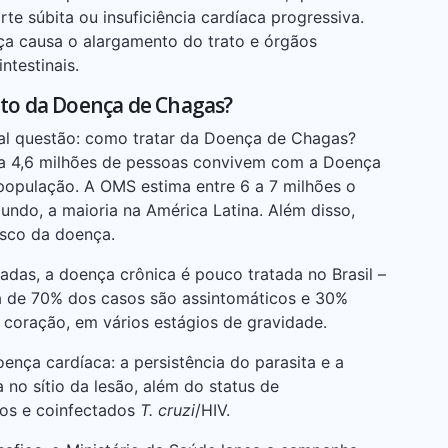
e súbita ou insuficiência cardíaca progressiva.
a causa o alargamento do trato e órgãos
ntestinais.
nto da Doença de Chagas?
al questão: como tratar da Doença de Chagas?
 a 4,6 milhões de pessoas convivem com a Doença
população. A OMS estima entre 6 a 7 milhões o
ndo, a maioria na América Latina. Além disso,
isco da doença.
adas, a doença crônica é pouco tratada no Brasil –
a de 70% dos casos são assintomáticos e 30%
 coração, em vários estágios de gravidade.
ença cardíaca: a persistência do parasita e a
no sítio da lesão, além do status de
dos e coinfectados
T. cruzi
/HIV.