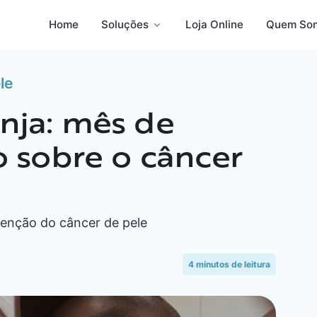
Home
Soluções
Loja Online
Quem So
le
nja: mês de
o sobre o câncer
venção do câncer de pele
4
minutos de leitura