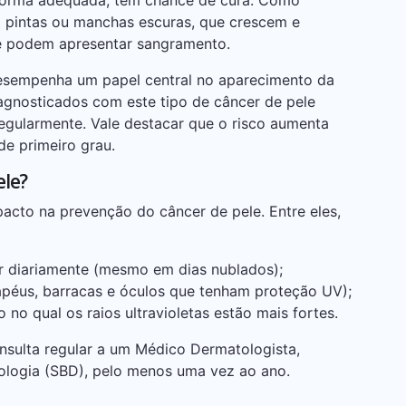
forma adequada, tem chance de cura. Como
ta pintas ou manchas escuras, que crescem e
e podem apresentar sangramento.
esempenha um papel central no aparecimento da
iagnosticados com este tipo de câncer de pele
gularmente. Vale destacar que o risco aumenta
de primeiro grau.
ele?
acto na prevenção do câncer de pele. Entre eles,
or diariamente (mesmo em dias nublados);
apéus, barracas e óculos que tenham proteção UV);
 no qual os raios ultravioletas estão mais fortes.
nsulta regular a um Médico Dermatologista,
ologia (SBD), pelo menos uma vez ao ano.