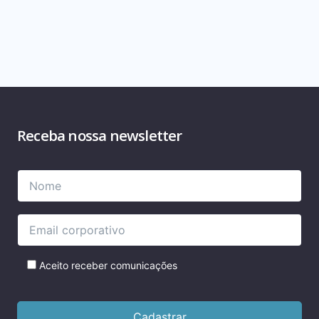
Receba nossa newsletter
Please
Please
leave
leave
this
this
field
field
empty.
empty.
Aceito receber comunicações