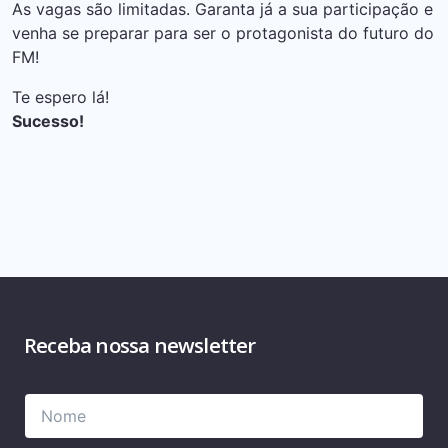
As vagas são limitadas. Garanta já a sua participação e
venha se preparar para ser o protagonista do futuro do
FM!
Te espero lá!
Sucesso!
Receba nossa newsletter
Please
Please
leave
leave
this
this