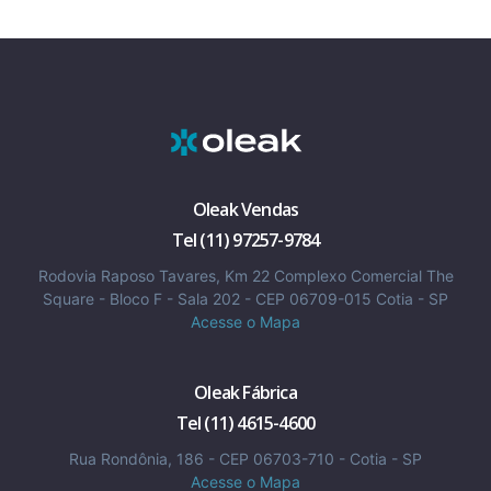
Oleak Vendas
Tel (11) 97257-9784
Rodovia Raposo Tavares, Km 22 Complexo Comercial The
Square - Bloco F - Sala 202 - CEP 06709-015 Cotia - SP
Acesse o Mapa
Oleak Fábrica
Tel (11) 4615-4600
Rua Rondônia, 186 - CEP 06703-710 - Cotia - SP
Acesse o Mapa