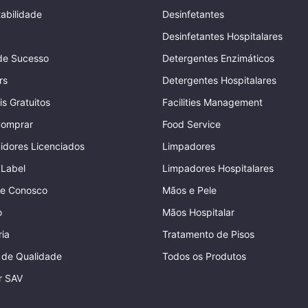
abilidade
Desinfetantes
Desinfetantes Hospitalares
de Sucesso
Detergentes Enzimáticos
rs
Detergentes Hospitalares
is Gratuitos
Facilities Management
omprar
Food Service
uidores Licenciados
Limpadores
 Label
Limpadores Hospitalares
he Conosco
Mãos e Pele
o
Mãos Hospitalar
ia
Tratamento de Pisos
a de Qualidade
Todos os Produtos
r SAV