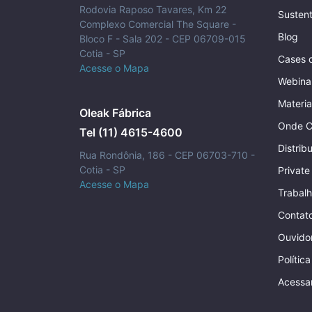
Rodovia Raposo Tavares, Km 22
Sustent
Complexo Comercial The Square -
Blog
Bloco F - Sala 202 - CEP 06709-015
Cotia - SP
Cases 
Acesse o Mapa
Webina
Materia
Oleak Fábrica
Onde C
Tel (11) 4615-4600
Distrib
Rua Rondônia, 186 - CEP 06703-710 -
Cotia - SP
Private
Acesse o Mapa
Trabal
Contat
Ouvidor
Polític
Acessa