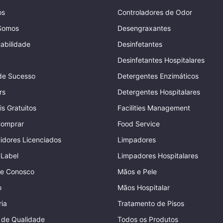
os
Controladores de Odor
Somos
Desengraxantes
abilidade
Desinfetantes
Desinfetantes Hospitalares
de Sucesso
Detergentes Enzimáticos
rs
Detergentes Hospitalares
is Gratuitos
Facilities Management
omprar
Food Service
uidores Licenciados
Limpadores
 Label
Limpadores Hospitalares
he Conosco
Mãos e Pele
o
Mãos Hospitalar
ia
Tratamento de Pisos
a de Qualidade
Todos os Produtos