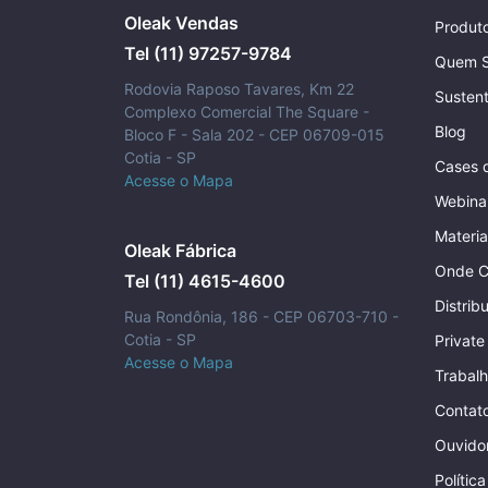
Oleak Vendas
Produt
Tel (11) 97257-9784
Quem 
Rodovia Raposo Tavares, Km 22
Sustent
Complexo Comercial The Square -
Blog
Bloco F - Sala 202 - CEP 06709-015
Cotia - SP
Cases 
Acesse o Mapa
Webina
Materia
Oleak Fábrica
Onde C
Tel (11) 4615-4600
Distrib
Rua Rondônia, 186 - CEP 06703-710 -
Cotia - SP
Private
Acesse o Mapa
Trabal
Contat
Ouvidor
Polític