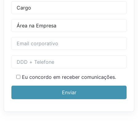
Please
leave
this
Eu concordo em receber comunicações.
field
empty.