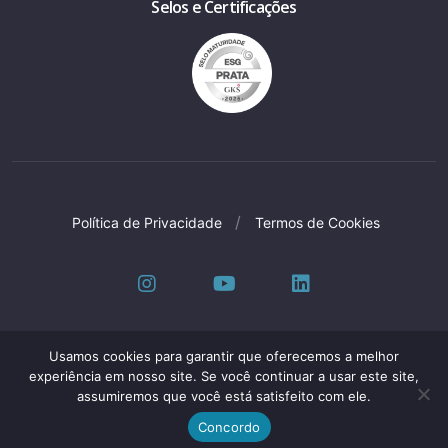
Selos e Certificações
Política de Privacidade
Termos de Cookies
Usamos cookies para garantir que oferecemos a melhor
experiência em nosso site. Se você continuar a usar este site,
Oleak Industria E Comercio LTDA © Todos os
assumiremos que você está satisfeito com ele.
direitos reservados | CNPJ: 61.153.250/0001-56
Desenvolvido por
Elo Criativo
Concordo