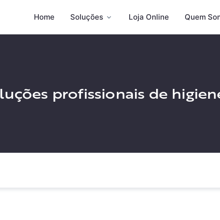
Home
Soluções
Loja Online
Quem So
uções profissionais de higie