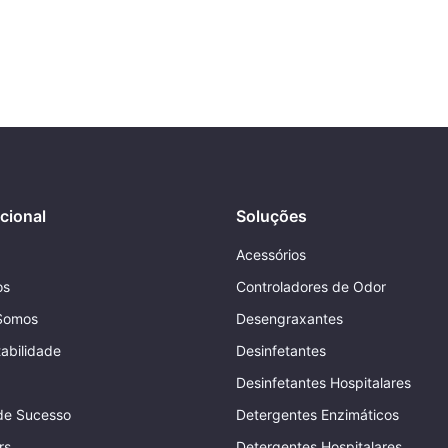
ucional
Soluções
Acessórios
os
Controladores de Odor
Somos
Desengraxantes
abilidade
Desinfetantes
Desinfetantes Hospitalares
de Sucesso
Detergentes Enzimáticos
rs
Detergentes Hospitalares