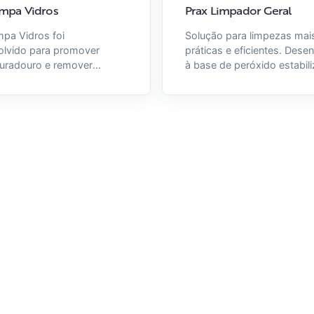
impa Vidros
Prax Limpador Geral
mpa Vidros foi
Solução para limpezas mai
olvido para promover
práticas e eficientes. Dese
duradouro e remover
à base de peróxido estabil
es em vidros e em outras
proporcionando excelente
cies lisas. O limpador de
performance de limpeza e
esempenho conta com
múltiplas superfícies.
a sem amônia, pH
te alcalino e baixo teor de
s sólidos. Prax Limpa
garante uma limpeza
da sem deixar manchas ou
entos. É seguro, versátil
ente, sendo ideal para o uso
ional em diferentes
es e superfícies.
vel nas apresentações 5L,
 Dosa Fácil e Pronto Uso.