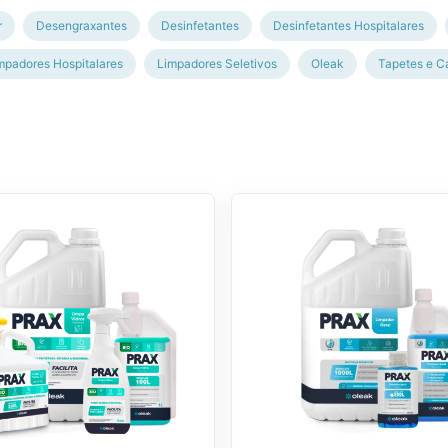
r
Desengraxantes
Desinfetantes
Desinfetantes Hospitalares
mpadores Hospitalares
Limpadores Seletivos
Oleak
Tapetes e C