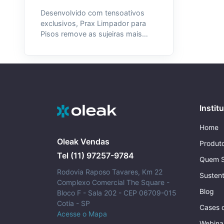
Desenvolvido com tensoativos
exclusivos, Prax Limpador para
Pisos remove as sujeiras mais
profundas, sem deixar manchas e
resíduos, possui compatibilidade
com todos os pisos, inclusive
madeira impermeabilizada e
laminados.
Instit
Home
Oleak Vendas
Produt
Tel (11) 97257-9784
Quem 
Rodovia Raposo Tavares, Km 22
Sustent
Complexo Comercial The Square -
Blog
Bloco F - Sala 202 - CEP 06709-015
Cotia - SP
Cases 
Acesse o Mapa
Webina