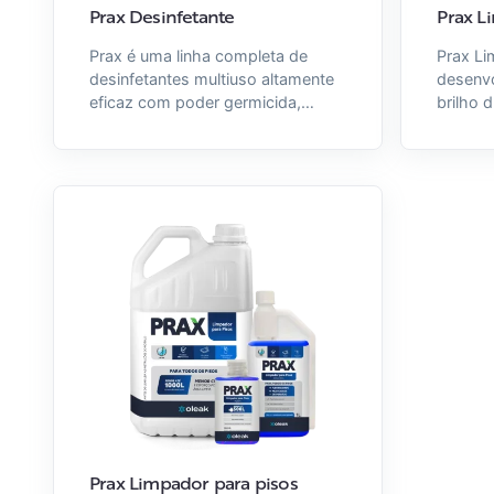
Prax Desinfetante
Prax L
Prax é uma linha completa de
Prax Li
desinfetantes multiuso altamente
desenv
eficaz com poder germicida,
brilho 
limpador e perfumador. Prax
sujidad
Desinfetante foi especialmente
superfí
formulado para higienizar e limpar
alto d
superfícies laváveis em banheiros
fórmul
e em áreas suscetíveis à
levemen
contaminação. Age rapidamente
resíduo
na eliminação de bactérias e
Vidros 
também proporciona uma
profun
fragrância agradável, deixando os
embaçam
ambientes perfumados e limpos.
e efici
Disponível nas embalagens 5L, 1L,
profiss
SAD 3G, HyperC 300mL, Olik e
ambient
Dosa Fácil.
Disponí
SAD 3G,
Prax Limpador para pisos