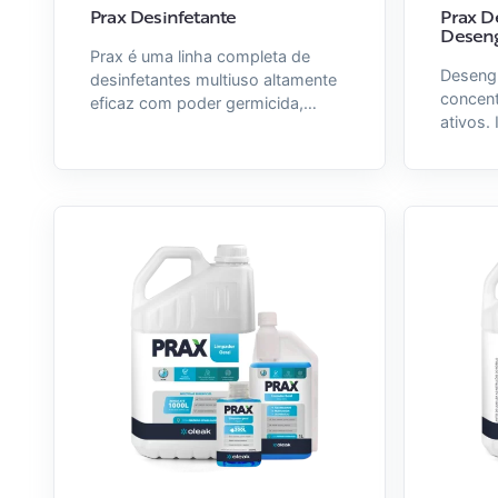
Prax Desinfetante
Prax D
Deseng
Prax é uma linha completa de
Deseng
desinfetantes multiuso altamente
concent
eficaz com poder germicida,
ativos.
limpador e perfumador. Prax
de óleo
Desinfetante foi especialmente
origem 
formulado para higienizar e limpar
em supe
superfícies laváveis em banheiros
e em áreas suscetíveis à
contaminação. Age rapidamente
na eliminação de bactérias e
também proporciona uma
fragrância agradável, deixando os
ambientes perfumados e limpos.
Disponível nas embalagens 5L, 1L,
SAD 3G, HyperC 300mL, Olik e
Dosa Fácil.