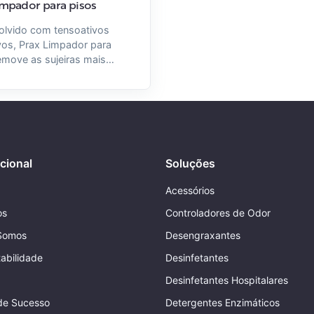
impador para pisos
olvido com tensoativos
vos, Prax Limpador para
emove as sujeiras mais
das, sem deixar manchas e
s, possui compatibilidade
os os pisos, inclusive
 impermeabilizada e
os.
ucional
Soluções
Acessórios
os
Controladores de Odor
Somos
Desengraxantes
abilidade
Desinfetantes
Desinfetantes Hospitalares
de Sucesso
Detergentes Enzimáticos