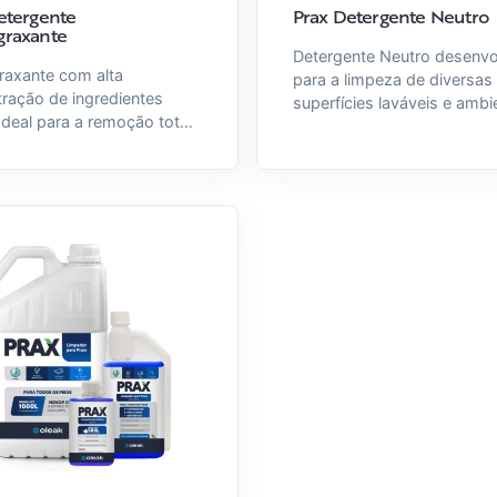
etergente
Prax Detergente Neutro
raxante
Detergente Neutro desenvo
raxante com alta
para a limpeza de diversas
ração de ingredientes
superfícies laváveis e ambi
 Ideal para a remoção total
institucionais garantindo m
s, graxas e gorduras de
eficiência sobre amido, pro
animal, vegetal e mineral
e gorduras animais e veget
rfícies laváveis.