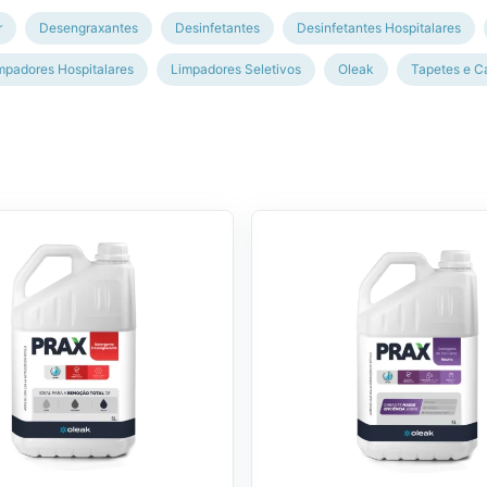
r
Desengraxantes
Desinfetantes
Desinfetantes Hospitalares
mpadores Hospitalares
Limpadores Seletivos
Oleak
Tapetes e C