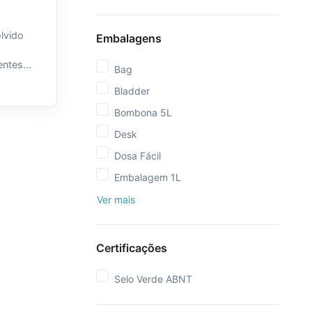
lvido
Embalagens
entes
Bag
aior
Bladder
teínas
ais.
Bombona 5L
Desk
Dosa Fácil
Embalagem 1L
Ver mais
Certificações
Selo Verde ABNT