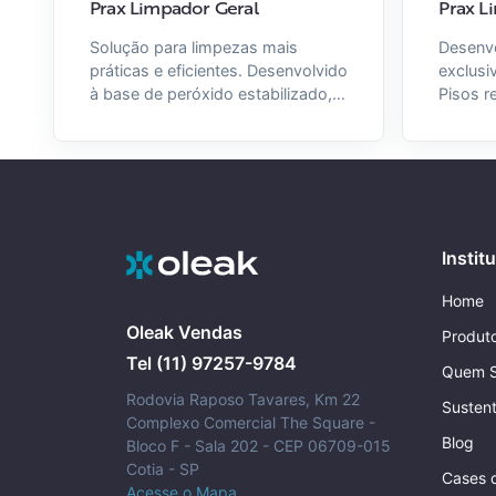
Prax Limpador Geral
Prax L
Solução para limpezas mais
Desenv
práticas e eficientes. Desenvolvido
exclusi
à base de peróxido estabilizado,
Pisos r
proporcionando excelente
profun
performance de limpeza em
resíduo
múltiplas superfícies.
com tod
madeira
laminad
Instit
Home
Oleak Vendas
Produt
Tel (11) 97257-9784
Quem 
Rodovia Raposo Tavares, Km 22
Sustent
Complexo Comercial The Square -
Blog
Bloco F - Sala 202 - CEP 06709-015
Cotia - SP
Cases 
Acesse o Mapa