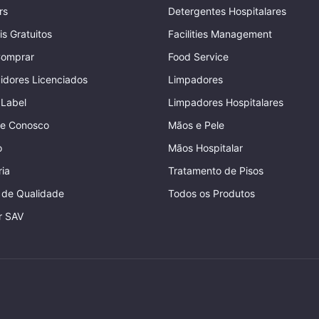
rs
Detergentes Hospitalares
is Gratuitos
Facilities Management
omprar
Food Service
uidores Licenciados
Limpadores
 Label
Limpadores Hospitalares
he Conosco
Mãos e Pele
o
Mãos Hospitalar
ia
Tratamento de Pisos
a de Qualidade
Todos os Produtos
r SAV