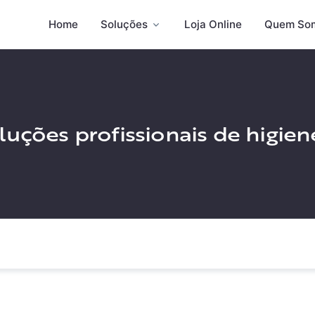
Home
Soluções
Loja Online
Quem So
uções profissionais de higie